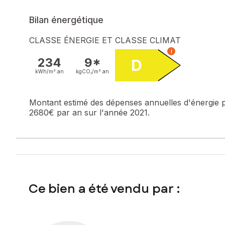
Bilan énergétique
CLASSE ÉNERGIE ET CLASSE CLIMAT
i
234
9*
D
kWh/m².
an
kgCO₂/m².
an
Montant estimé des dépenses annuelles d'énergie 
2680€ par an sur l'année 2021.
Ce bien a été vendu par :