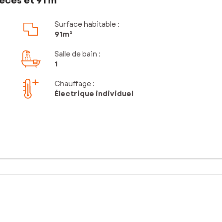
èces et 91 m²
Surface habitable :
91m²
Salle de bain
:
1
Chauffage :
Électrique individuel