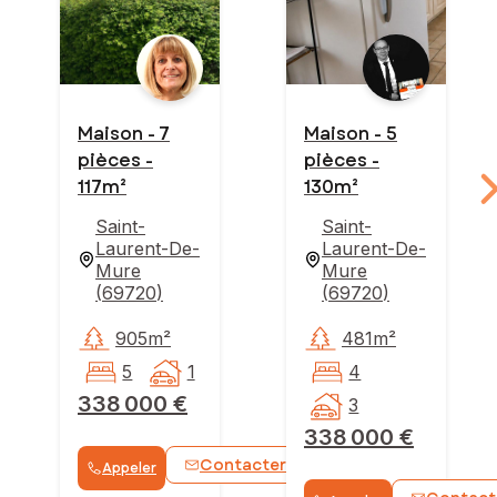
Maison - 7
Maison - 5
pièces -
pièces -
117m²
130m²
Saint-
Saint-
Laurent-De-
Laurent-De-
Mure
Mure
(
69720
)
(
69720
)
905m²
481m²
5
1
4
338 000 €
3
338 000 €
Contacter
Appeler
WhatsApp