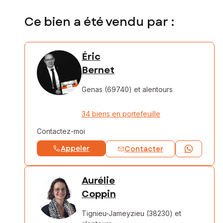
Ce bien a été vendu par :
Éric
Bernet
Genas (69740)
et alentours
34 biens en portefeuille
Contactez-moi
Appeler
Contacter
Aurélie
Coppin
Tignieu-Jameyzieu (38230)
et