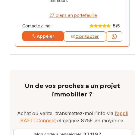
alentours
27 biens en portefeuille
Contactez-moi
5
/5
Appeler
Contacter
Un de vos proches a un projet
immobilier ?
Achat ou vente, transmettez-moi l’info via
l’appli
SAFTI Connect
et gagnez 875€ en moyenne.
Mon code à renseigner :
371197