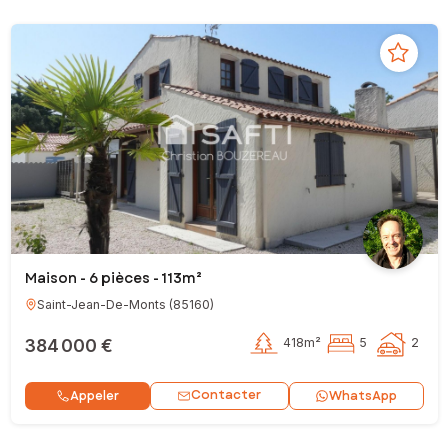
Maison - 6 pièces - 113m²
Saint-Jean-De-Monts
(
85160
)
384 000 €
418m²
5
2
Contacter
Appeler
WhatsApp