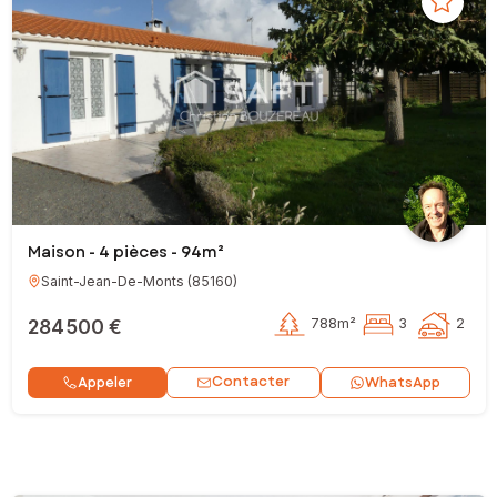
Maison - 4 pièces - 94m²
Saint-Jean-De-Monts
(
85160
)
284 500 €
788m²
3
2
Contacter
Appeler
WhatsApp