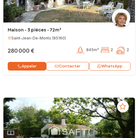
Maison - 3 pièces - 72m²
Saint-Jean-De-Monts
(
85160
)
280 000 €
845m²
2
2
Contacter
Appeler
WhatsApp