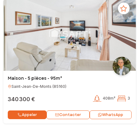
Maison - 5 pièces - 95m²
Saint-Jean-De-Monts
(
85160
)
340 300 €
408m²
3
Contacter
Appeler
WhatsApp