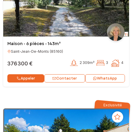
Maison - 6 pièces - 143m²
Saint-Jean-De-Monts
(
85160
)
376 300 €
2 309m²
3
4
Contacter
Appeler
WhatsApp
Exclusivité