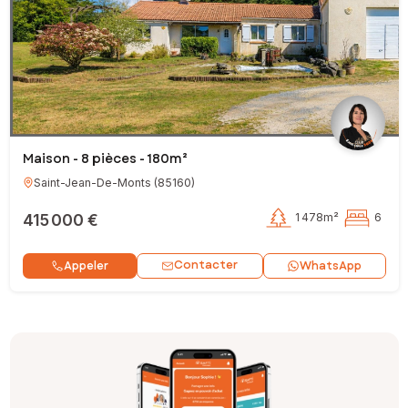
Maison - 8 pièces - 180m²
Saint-Jean-De-Monts
(
85160
)
415 000 €
1 478m²
6
Contacter
Appeler
WhatsApp