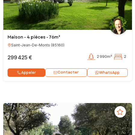
Maison - 4 pièces - 76m²
Saint-Jean-De-Monts
(
85160
)
299 425 €
2 990m²
2
Contacter
Appeler
WhatsApp