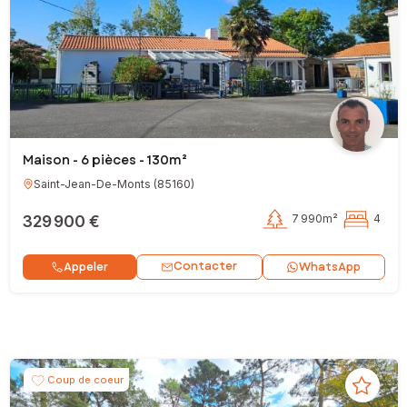
Maison - 6 pièces - 130m²
Saint-Jean-De-Monts
(
85160
)
329 900 €
7 990m²
4
Contacter
Appeler
WhatsApp
Coup de coeur