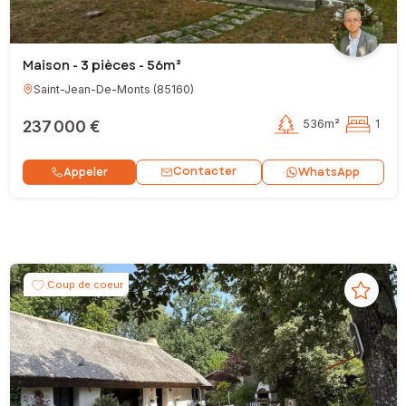
Maison - 3 pièces - 56m²
Saint-Jean-De-Monts
(
85160
)
237 000 €
536m²
1
Contacter
Appeler
WhatsApp
Coup de coeur