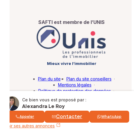
SAFTI est membre de l’UNIS
Mieux vivre l’immobilier
Plan du site
·
Plan du site conseillers
·
Mentions légales
·
Politique de protection des données
·
Barème d'honoraires
·
Paramétrer mes cookies
Ce bien vous est proposé par :
Alexandra Le Roy
© SAFTI 2026. Tous droits réservés.
Contacter
Appeler
WhatsApp
Voir ses autres annonces