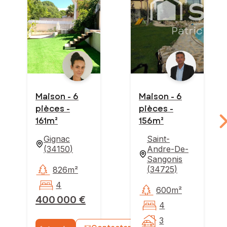
Maison - 6
Maison - 6
pièces -
pièces -
161m²
156m²
Gignac
Saint-
(
34150
)
Andre-De-
Sangonis
(
34725
)
826m²
4
600m²
400 000 €
4
3