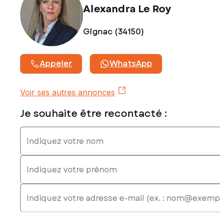
Alexandra Le Roy
Contactez votre conseiller SAFTI : Alexandra LE ROY, Tél. :
06 68 09 41 37, E-mail : alexandra.leroy@safti.fr - EI - Agent
Gignac (34150)
commercial immatriculé au RSAC de MONTPELLIER sous le
numéro 842 895 534
Appeler
WhatsApp
Voir ses autres annonces
Je souhaite être recontacté :
Indiquez votre nom
Indiquez votre prénom
E-mail