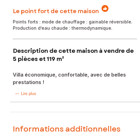
Le point fort de cette maison
Points forts : mode de chauffage : gainable réversible.
Production d’eau chaude : thermodynamique.
Description de cette maison à vendre de
5 pièces et 119 m²
Villa économique, confortable, avec de belles
prestations !
À Saint-Jean-de-Fos, charmant village niché à l’entrée des
Lire plus
Gorges de l’Hérault, découvrez cette agréable villa de
plain-pied, offrant un cadre de vie paisible et privilégié.
Dès l’entrée, vous serez séduit par sa belle pièce de vie
lumineuse avec cuisine ouverte, largement tournée vers la
Informations additionnelles
terrasse couverte et la piscine, créant un espace convivial
idéal pour profiter des beaux jours. Un cellier attenant vient