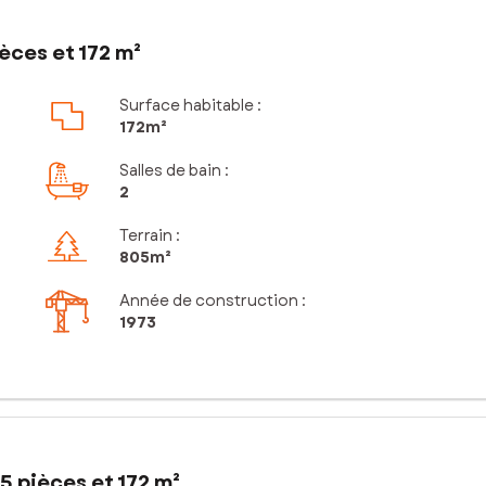
èces et 172 m²
Surface habitable :
172m²
Salles de bain
:
2
Terrain :
805m²
Année de construction :
1973
5 pièces et 172 m²