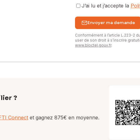
J’ai lu et j’accepte la
Pol
Envoyer ma demande
Conformément à l’article L.223-2 
user de son droit à s’inscrire gratu
www.bloctel.gouv.fr
.
lier ?
AFTI Connect
et gagnez 875€ en moyenne.