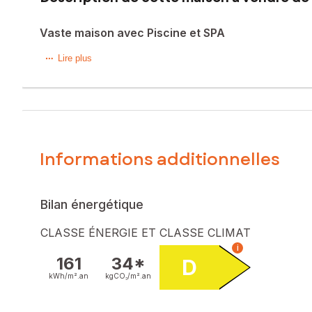
Vaste maison avec Piscine et SPA
Sur une parcelle de plus de 800m², magnifique villa compre
Lire plus
chambre, une salle d'eau et un WC en RDC.
A l'étage 3 grandes chambres, un dressing, et une grande 
Garage de 30m² attenant à la maison servant de salle de sp
Informations additionnelles
Les informations sur les risques auxquels ce bien est expo
Prix de vente : 450 000 €
Honoraires charge vendeur
Bilan énergétique
Contactez votre conseiller SAFTI : Damien CASTAGNÉ, Tél.
CLASSE ÉNERGIE ET CLASSE CLIMAT
801005141
i
161
34*
D
kWh/m².
an
kgCO₂/m².
an