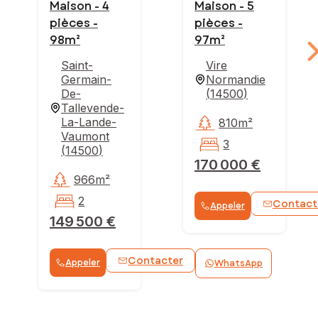
Maison - 4
Maison - 5
pièces -
pièces -
98m²
97m²
Saint-
Vire
Germain-
Normandie
De-
(
14500
)
Tallevende-
La-Lande-
810m²
Vaumont
3
(
14500
)
170 000 €
966m²
2
Contact
Appeler
149 500 €
Contacter
Appeler
WhatsApp