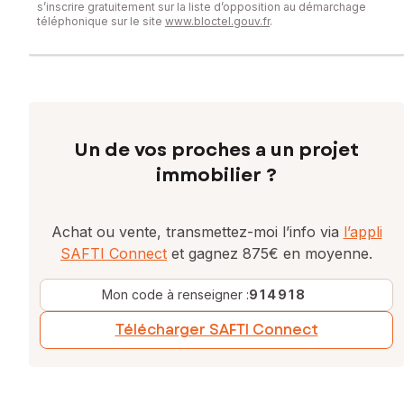
Contactez votre conseiller SAFTI : Romain BOFI, Tél. :
s’inscrire gratuitement sur la liste d’opposition au démarchage
téléphonique sur le site
www.bloctel.gouv.fr
.
0625885623, E-mail : romain.bofi@safti.fr - EI - Agent
commercial immatriculé au RSAC de Nîmes sous le numéro
520 396 789
Un de vos proches a un projet
immobilier ?
Achat ou vente, transmettez-moi l’info via
l’appli
SAFTI Connect
et gagnez 875€ en moyenne.
Mon code à renseigner :
914918
Télécharger SAFTI Connect