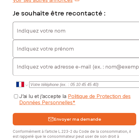
Voir ses autres annonces
Les plus :
- Quartier calme et recherché
Je souhaite être recontacté :
- 125 m² habitables
- 4 chambres avec potentiel d'évolution
Indiquez votre nom
- Terrain arboré exceptionnel de 1 368 m²
- Grand garage de 48 m²
Indiquez votre prénom
- Situation idéale entre Nîmes et Alès, au cœur du village de
Saint-Geniès-de-Malgoirès.
E-mail
Une visite s'impose pour découvrir tout ce que cette
maison a à offrir et imaginer votre future vie dans ce cadre
privilégié.
Contactez moi pour une visite !
J’ai lu et j’accepte la
Politique de Protection des
Les informations sur les risques auxquels ce bien est
Données Personnelles
*
exposé sont disponibles sur le site Géorisques :
www.georisques.gouv.fr
Envoyer ma demande
Prix de vente : 250 000 €
Honoraires charge vendeur
Conformément à l’article L.223-2 du Code de la consommation, il
est rappelé que le consommateur peut user de son droit à