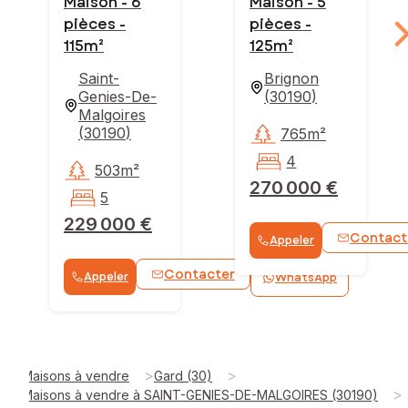
Maison - 6
Maison - 5
pièces -
pièces -
115m²
125m²
Saint-
Brignon
Genies-De-
(
30190
)
Malgoires
(
30190
)
765m²
4
503m²
270 000 €
5
229 000 €
Contact
Appeler
Contacter
Appeler
WhatsApp
>
>
Maisons à vendre
Gard (30)
>
Maisons à vendre à SAINT-GENIES-DE-MALGOIRES (30190)