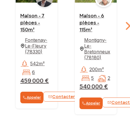
Maison - 7
Maison - 6
pièces -
pièces -
150m²
115m²
Fontenay-
Montigny-
Le-Fleury
Le-
(
78330
)
Bretonneux
(
78180
)
542m²
200m²
6
5
2
459 000 €
540 000 €
Contacter
Appeler
WhatsApp
Contact
Appeler