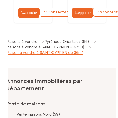
Contacter
Contact
Appeler
Appeler
WhatsApp
>
>
Maisons à vendre
Pyrénées-Orientales (66)
>
Maisons à vendre à SAINT-CYPRIEN (66750)
Maison à vendre à SAINT-CYPRIEN de 36m²
Annonces immobilières par
département
Vente de maisons
Vente maisons Nord (59)