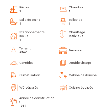
Pièces
:
Chambre
:
2
1
Salle de bain
:
Toilette
:
1
1
Stationnements
Chauffage :
inclus
:
Individuel
1
Terrain :
Terrasse
43m²
Combles
Double vitrage
Climatisation
Cabine de douche
WC séparés
Cuisine équipée
Année de construction
:
1984