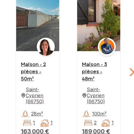
Maison - 2
Maison - 3
pièces -
pièces -
50m²
48m²
Saint-
Saint-
Cyprien
Cyprien
(
66750
)
(
66750
)
28m²
100m²
1
1
2
1
163 000 €
189 000 €