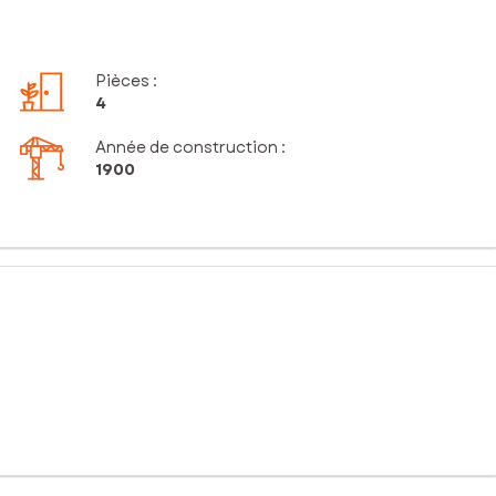
Pièces
:
4
Année de construction :
1900
 d’environ 75 m² avec dépendances, elle est implantée sur une