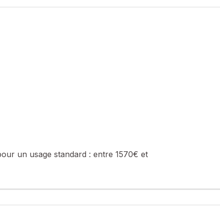
ne agréable pièce de vie avec cuisine équipée, de 3 chambres et 
 beaux volumes
 ou résidence secondaire.
pour un usage standard :
entre 1570€ et
sé sont disponibles sur le site Géorisques : www.georisques.gouv.fr
0767853288, E-mail : cedric.guisti@safti.fr - EI - Agent commercia