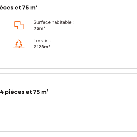
èces et 75 m²
Surface habitable :
75m²
Terrain :
2 128m²
4 pièces et 75 m²
eulement 5 minutes des commodités, maison en pierre de plain-pied
uérir du terrain supplémentaire.