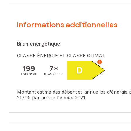
La maison entièrement rénovée avec soin se compose ,d’u
Dépendances:
Hangar non attenant d’environ 50 m², bâti en dur et fermé
Séchoir à tabac attenant en bois, semi-ouvert, offrant de
Informations additionnelles
Prestations de qualité :
Bilan énergétique
Climatisation réversible
Double vitrage
CLASSE ÉNERGIE ET CLASSE CLIMAT
Isolation des combles et des murs périphériques
i
Assainissement neuf
199
7*
D
Électricité refaite à neuf
kWh/m².
an
kgCO₂/m².
an
Toiture entièrement révisée
Cette maison clé en main est idéal pour un projet familiale
Montant estimé des dépenses annuelles d'énergie 
2170€ par an sur l'année 2021.
Les informations sur les risques auxquels ce bien est expo
Prix de vente : 215 000 €
Honoraires charge vendeur
Contactez votre conseiller SAFTI : Cédric GUISTI, Tél. : 