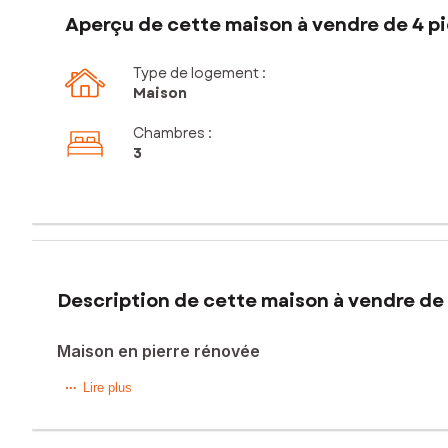
Aperçu de cette maison à vendre de 4 pi
Type de logement :
Maison
Chambres
:
3
Description de cette maison à vendre de 
Maison en pierre rénovée
Située sur la commune de Saint-Cirq (coté Caussade), à s
Lire plus
parcelle arborée d’environ 2 200 m², avec possibilité d’acq