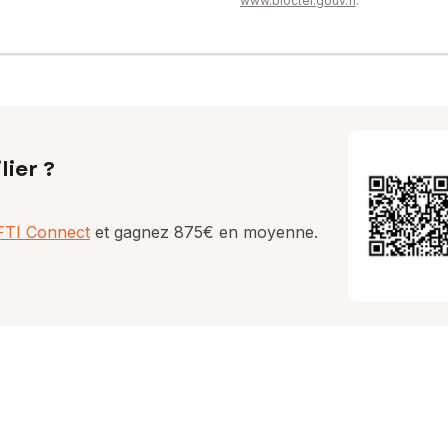
www.bloctel.gouv.fr
.
lier ?
AFTI Connect
et gagnez 875€ en moyenne.