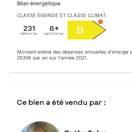
Bilan énergétique
CLASSE ÉNERGIE ET CLASSE CLIMAT
i
231
6*
D
kWh/m².
an
kgCO₂/m².
an
Montant estimé des dépenses annuelles d'énergie 
2630€ par an sur l'année 2021.
Ce bien a été vendu par :