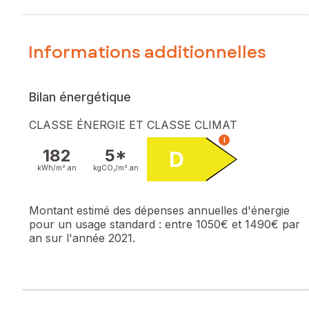
Safti immobilier vous présente cette authentique maison
provençale de 100 m², idéalement située à Saint-Aygulf, à
deux pas des plages et des commerces offrant un intérieur
Informations additionnelles
contemporain entièrement rénové, comprenant une entrée,
deux chambres, une salle d’eau, et une cuisine équipée
ouverte sur un salon lumineux prolongé d’une avec une vue
Bilan énergétique
sur la mer, idéal pour profiter des moments de détente au
calme avec une vue dégagée.
CLASSE ÉNERGIE ET CLASSE CLIMAT
i
Cette villa dispose également d'un studio indépendant,
182
5*
D
parfait pour recevoir la famille ou générer des revenus
locatifs.
kWh/m².
an
kgCO₂/m².
an
Vous pourrez profiter pleinement d’un jardin de 514 m²,
Montant estimé des dépenses annuelles d'énergie
agrémenté de deux abris et de deux places de parking.
pour un usage standard :
entre 1050€ et 1490€ par
Le terrain, entièrement clôturé, est équipé d’un portail
an sur l'année 2021.
automatisé pour plus de sécurité et de confort.
Ne manquez pas cette opportunité unique d'acquérir cette
maison alliant charme, confort !
Le bien comprend 1 lot, et il est situé dans une copropriété