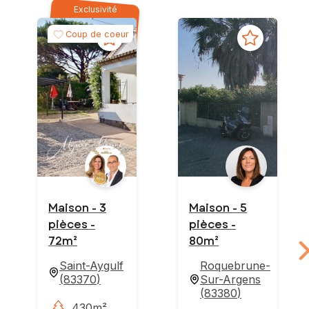
Exclusivité
Coup de coeur
Maison - 3
Maison - 5
pièces -
pièces -
72m²
80m²
Saint-Aygulf
Roquebrune-
(
83370
)
Sur-Argens
(
83380
)
430m²