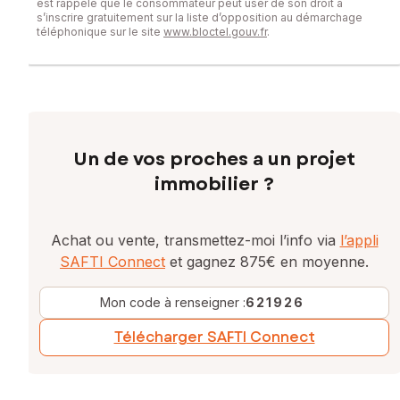
www.georisques.gouv.fr
est rappelé que le consommateur peut user de son droit à
s’inscrire gratuitement sur la liste d’opposition au démarchage
téléphonique sur le site
www.bloctel.gouv.fr
.
Prix de vente : 279 900 €
Honoraires charge vendeur
Contactez votre conseiller SAFTI : Magali CHESNEL, Tél. :
06 42 53 91 97, E-mail : magali.chesnel@safti.fr - EI - Agent
commercial immatriculé au RSAC de Rennes sous le numéro
903 456 911
Un de vos proches a un projet
immobilier ?
Achat ou vente, transmettez-moi l’info via
l’appli
SAFTI Connect
et gagnez 875€ en moyenne.
Mon code à renseigner :
621926
Télécharger SAFTI Connect