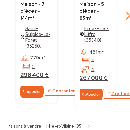
Maison - 7
Maison - 5
pièces -
pièces -
144m²
85m²
Saint-
Erce-Pres-
Sulpice-La-
Liffre
Foret
(
35340
)
(
35250
)
461m²
779m²
4
5
4
296 400 €
267 000 €
Contacter
Appeler
WhatsApp
Contact
Appeler
>
>
Maisons à vendre
Ille-et-Vilaine (35)