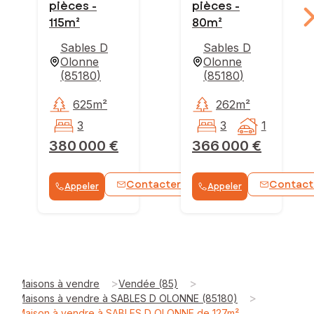
pièces -
pièces -
115m²
80m²
Sables D
Sables D
Olonne
Olonne
(
85180
)
(
85180
)
625m²
262m²
3
3
1
380 000 €
366 000 €
Contacter
Contact
Appeler
Appeler
WhatsApp
>
>
Maisons à vendre
Vendée (85)
>
Maisons à vendre à SABLES D OLONNE (85180)
Maison à vendre à SABLES D OLONNE de 127m²