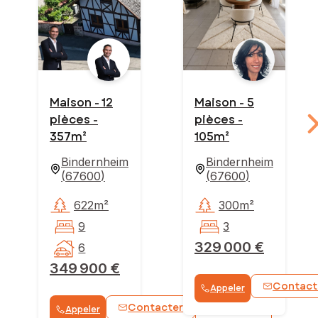
Maison - 12
Maison - 5
pièces -
pièces -
357m²
105m²
Bindernheim
Bindernheim
(
67600
)
(
67600
)
622m²
300m²
9
3
329 000 €
6
349 900 €
Contact
Appeler
Contacter
Appeler
WhatsApp