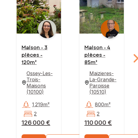
Maison - 3
Maison - 4
pièces -
pièces -
120m²
85m²
Ossey-Les-
Maizieres-
Trois-
La-Grande-
Maisons
Paroisse
(
10100
)
(
10510
)
1 219m²
800m²
2
2
126 000 €
110 000 €