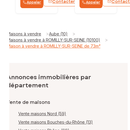
Contacter
Contact
Appeler
Appeler
WhatsApp
>
>
Maisons à vendre
Aube (10)
>
Maisons à vendre à ROMILLY-SUR-SEINE (10100)
Maison à vendre à ROMILLY-SUR-SEINE de 73m²
Annonces immobilières par
département
Vente de maisons
Vente maisons Nord (59)
Vente maisons Bouches-du-Rhône (13)