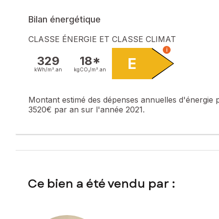
Bilan énergétique
CLASSE ÉNERGIE ET CLASSE CLIMAT
i
329
18*
E
kWh/m².
an
kgCO₂/m².
an
Montant estimé des dépenses annuelles d'énergie 
3520€ par an sur l'année 2021.
Ce bien a été vendu par :