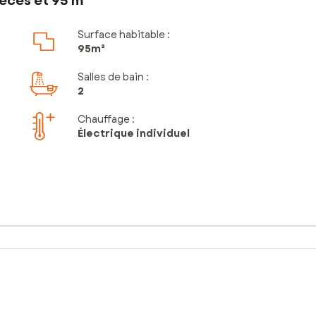
èces et 95 m²
Surface habitable :
95m²
Salles de bain
:
2
Chauffage :
Électrique individuel