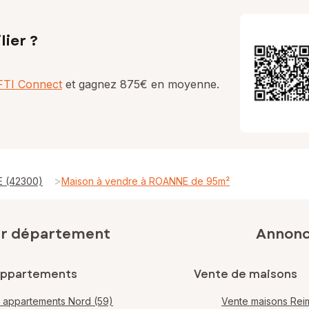
lier ?
AFTI Connect
et gagnez 875€ en moyenne.
>
E (42300)
Maison à vendre à ROANNE de 95m²
ar département
Annonce
appartements
Vente de maisons
 appartements Nord (59)
Vente maisons Rei