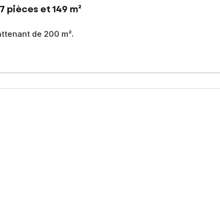
7 pièces et 149 m²
attenant de 200 m².
inutes des voies express, maison divisée en 2 appartements actuell
 composé d'une cuisine aménagée-équipée ouverte sur le salon-séj
'une cuisine aménagée-équipée ouverte sur le salon-séjour, d'une
 m² environ avec espace bureau et 4 boxes.
.
sé sont disponibles sur le site Géorisques : www.georisques.gouv.fr
06 63 56 67 46, E-mail : helene.pensec@safti.fr - EI - Agent comme