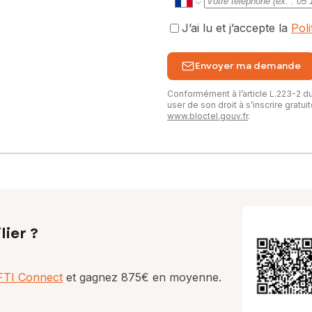
J’ai lu et j’accepte la
Pol
Envoyer ma demande
Conformément à l’article L.223-2 
user de son droit à s’inscrire gratu
www.bloctel.gouv.fr
.
lier ?
AFTI Connect
et gagnez 875€ en moyenne.