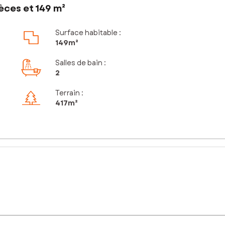
èces et 149 m²
Surface habitable :
149m²
Salles de bain
:
2
Terrain :
417m²