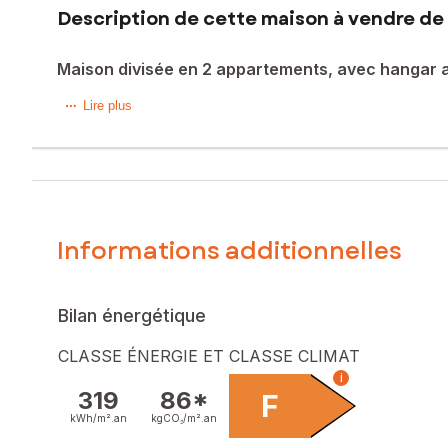
Description de cette maison à vendre de 
Maison divisée en 2 appartements, avec hangar 
Au coeur du bourg, les commerces et écoles à pied, à 5 m
Lire plus
Le 1er appartement, en rez-de-chaussée, de type T2, est
Le 2nd appartement, en duplex, de type T4, est composé d
d'un wc indépendant.
Attenant à la maison, vous disposerez d'un hangar de 200
Nombreux travaux récents. Électricité refaite. Tout à l'égout
Informations additionnelles
Les informations sur les risques auxquels ce bien est expo
Prix de vente : 260 000 €
Honoraires charge vendeur
Bilan énergétique
Contactez votre conseiller SAFTI : Hélène PENSEC, Tél. : 
CLASSE ÉNERGIE ET CLASSE CLIMAT
844664425
i
319
86*
F
kWh/m².
an
kgCO₂/m².
an