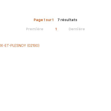
Page 1 sur 1
7 résultats
Première
1
Dernière
UX-ET-PLESNOY (02190)