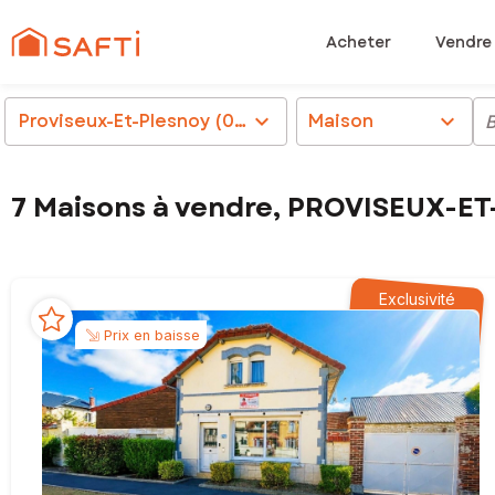
Acheter
Vendre
Proviseux-Et-Plesnoy (02190)
chevron_right
Maison
chevron_right
7 Maisons à vendre, PROVISEUX-E
Exclusivité
Prix en baisse