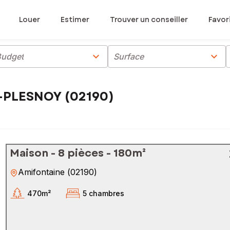
Louer
Estimer
Trouver un conseiller
Favor
chevron_right
chevron_right
Budget
Surface
T-PLESNOY (02190)
Maison - 8 pièces - 180m²
Amifontaine
(
02190
)
470m²
5 chambres