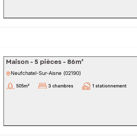
Maison - 5 pièces - 86m²
Neufchatel-Sur-Aisne
(
02190
)
505m²
3 chambres
1 stationnement