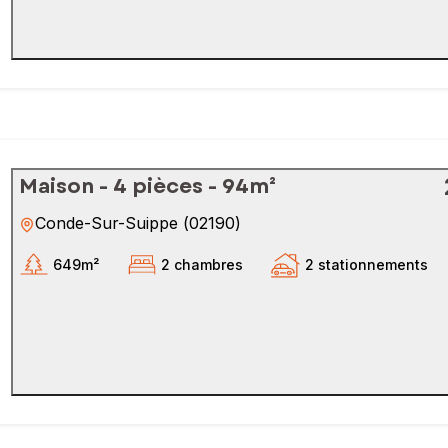
Maison - 4 pièces - 94m²
Conde-Sur-Suippe
(
02190
)
649m²
2 chambres
2 stationnements