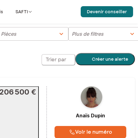
is
SAFTI
Devenir conseiller
chevron_right
chevron_right
Pièces
Plus de filtres
Créer une alerte
Trier par
206 500 €
Anaïs
Dupin
Voir le numéro