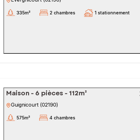
335m²
2 chambres
1 stationnement
Maison - 6 pièces - 112m²
Guignicourt
(
02190
)
575m²
4 chambres