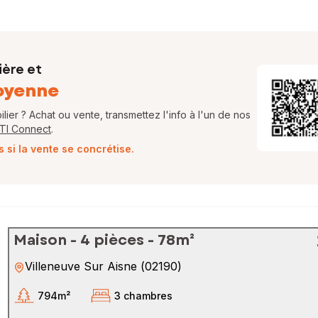
ière et
oyenne
ier ? Achat ou vente, transmettez l'info à l'un de nos
FTI Connect
.
si la vente se concrétise.
Maison - 4 pièces - 78m²
Villeneuve Sur Aisne
(
02190
)
794m²
3 chambres