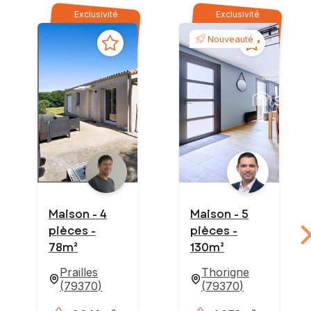
Exclusivité
Exclusivité
Nouveauté
Maison - 4
Maison - 5
pièces -
pièces -
78m²
130m²
Prailles
Thorigne
(
79370
)
(
79370
)