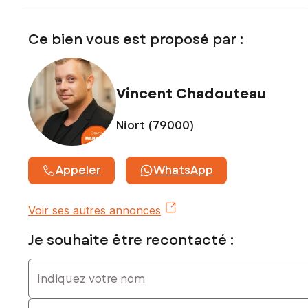
Prix de vente : 182 000 €
Honoraires charge vendeur
Ce bien vous est proposé par :
Contactez votre conseiller SAFTI : Vincent CHADOUTEAU,
Tél. : 06 28 30 32 86, E-mail : vincent.chadouteau@safti.fr -
EI - Agent commercial immatriculé au RSAC de sous le
Vincent Chadouteau
numéro 823415674
Niort (79000)
Appeler
WhatsApp
Voir ses autres annonces
Je souhaite être recontacté :
Indiquez votre nom
Indiquez votre prénom