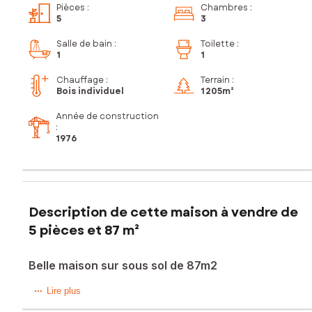
Pièces
:
Chambres
:
5
3
Salle de bain
:
Toilette
:
1
1
Chauffage :
Terrain :
Bois individuel
1 205m²
Année de construction
:
1976
Description de cette maison à vendre de
5 pièces et 87 m²
Belle maison sur sous sol de 87m2
Située sur la commune de Prailles, dans un environnement
Lire plus
calme sans vis a vis, venez découvrir cette charmante