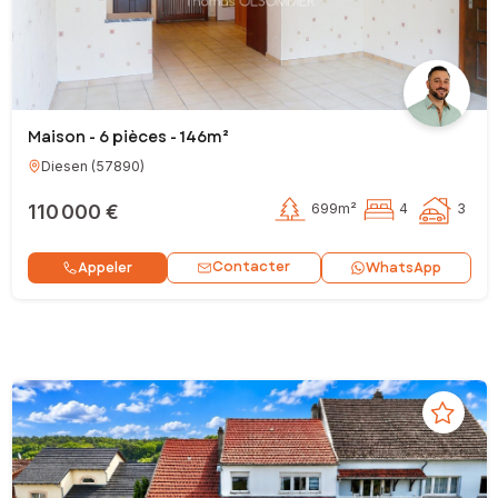
Maison - 6 pièces - 146m²
Diesen
(
57890
)
110 000 €
699m²
4
3
Contacter
Appeler
WhatsApp