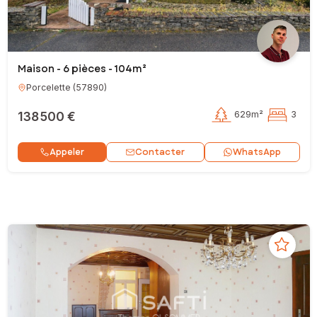
Maison - 6 pièces - 104m²
Porcelette
(
57890
)
138 500 €
629m²
3
Contacter
Appeler
WhatsApp