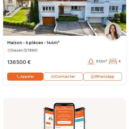
Maison - 6 pièces - 144m²
Diesen
(
57890
)
136 500 €
612m²
4
Contacter
Appeler
WhatsApp