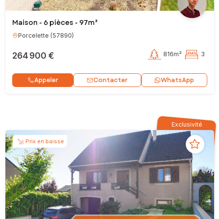
Maison - 6 pièces - 97m²
Porcelette
(
57890
)
264 900 €
816m²
3
Contacter
Appeler
WhatsApp
Exclusivité
Prix en baisse