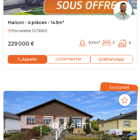
Maison - 6 pièces - 143m²
Porcelette
(
57890
)
229 000 €
931m²
3
4
Contacter
Appeler
WhatsApp
Exclusivité