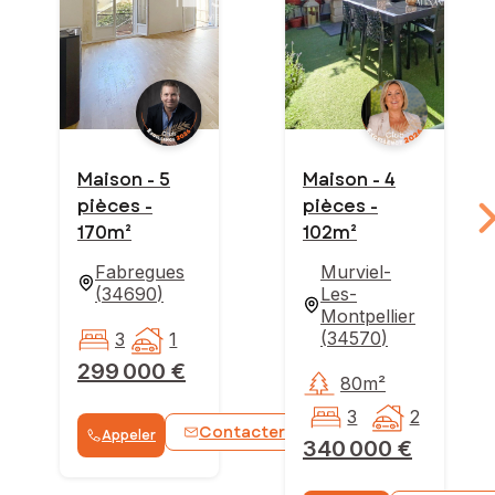
Maison - 5
Maison - 4
pièces -
pièces -
170m²
102m²
Fabregues
Murviel-
(
34690
)
Les-
Montpellier
(
34570
)
3
1
299 000 €
80m²
3
2
Contacter
Appeler
WhatsApp
340 000 €