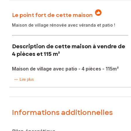
Le point fort de cette maison
Maison de village rénovée avec véranda et patio !
Description de cette maison à vendre de
4 pièces et 115 m²
Maison de village avec patio - 4 pièces - 115m²
À proximité immédiate de Pignan, au cœur du charmant
Lire plus
village de Saussan, découvrez cette maison de village
pleine de caractère entièrement rénovée en 2018 et
parfaitement entretenue.
Dès l’entrée, vous serez séduit par une cuisine moderne,
aménagée et équipée. Dans son prolongement, un vaste
Informations additionnelles
séjour, agrémenté d'un poêle à granulés, offre un espace
de vie chaleureux et convivial, ouvert sur une agréable
véranda de 14m² environ, avec accès direct à un patio