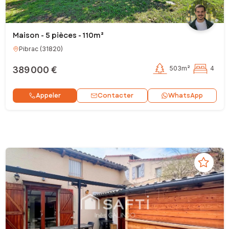
Maison - 5 pièces - 110m²
Pibrac
(
31820
)
389 000 €
503m²
4
Contacter
Appeler
WhatsApp