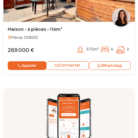
Maison - 6 pièces - 116m²
Pibrac
(
31820
)
269 000 €
572m²
4
2
Contacter
Appeler
WhatsApp