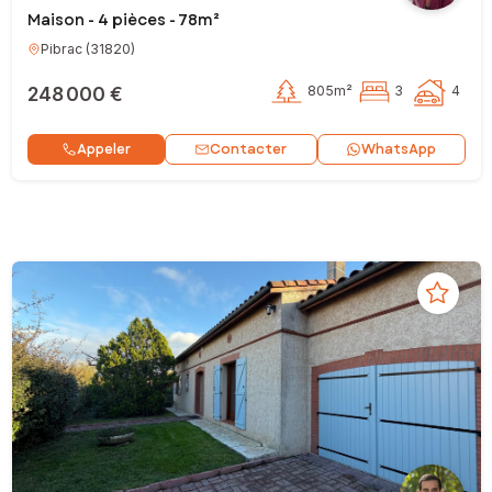
Maison - 4 pièces - 78m²
Pibrac
(
31820
)
248 000 €
805m²
3
4
Contacter
Appeler
WhatsApp