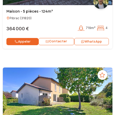
Maison - 5 pièces - 124m²
Pibrac
(
31820
)
364 000 €
719m²
4
Contacter
Appeler
WhatsApp