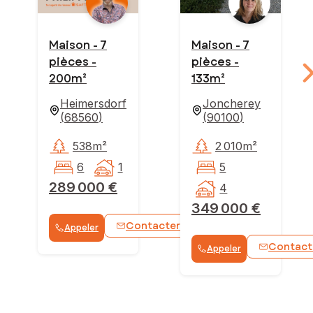
Maison - 7
Maison - 7
pièces -
pièces -
200m²
133m²
Heimersdorf
Joncherey
(
68560
)
(
90100
)
538m²
2 010m²
6
1
5
289 000 €
4
349 000 €
Contacter
Appeler
WhatsApp
Contact
Appeler