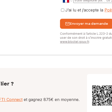
J’ai lu et j’accepte la
Pol
Envoyer ma demande
Conformément à l’article L.223-2 
user de son droit à s’inscrire gratu
www.bloctel.gouv.fr
.
lier ?
AFTI Connect
et gagnez 875€ en moyenne.