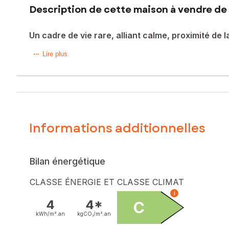
Description de cette maison à vendre de 
Un cadre de vie rare, alliant calme, proximité de la
Située à Penta-di-Casinca (20213), cette maison offre un c
Lire plus
propose un environnement calme, idéal pour profiter des e
ainsi un cadre de vie confortable.
À l'extérieur, cette maison T3 dispose d'un jardin de 800m²
pour envisager d'éventuels projets d'extension ou d'amén
Informations additionnelles
À l'intérieur, cette maison de 72m² construite en 2011 pro
une famille ou un couple. Les pièces offrent des espaces bi
Les informations sur les risques auxquels ce bien est expo
Bilan énergétique
Prix de vente : 372 750 €
CLASSE ÉNERGIE ET CLASSE CLIMAT
Honoraires charge vendeur
i
4
4*
C
Contactez votre conseiller SAFTI : Priscilla PIETROTTI, Tél.
kWh/m².
an
kgCO₂/m².
an