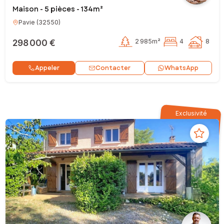
Maison - 5 pièces - 134m²
Pavie
(
32550
)
298 000 €
2 985m²
4
8
Contacter
Appeler
WhatsApp
Exclusivité