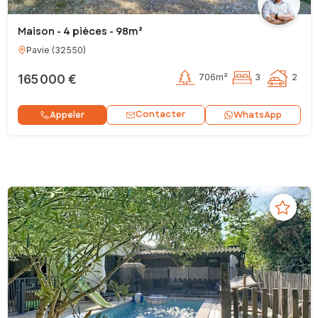
Maison - 4 pièces - 98m²
Pavie
(
32550
)
165 000 €
706m²
3
2
Contacter
Appeler
WhatsApp