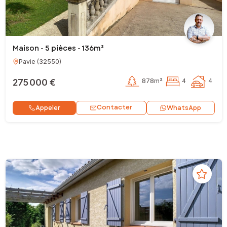
Maison - 5 pièces - 136m²
Pavie
(
32550
)
275 000 €
878m²
4
4
Contacter
Appeler
WhatsApp