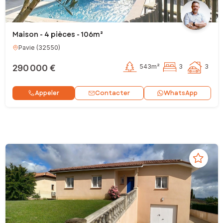
Maison - 4 pièces - 106m²
Pavie
(
32550
)
290 000 €
543m²
3
3
Contacter
Appeler
WhatsApp