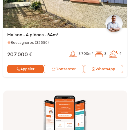
Maison - 4 pièces - 84m²
Boucagneres
(
32550
)
207 000 €
3 700m²
3
4
Contacter
Appeler
WhatsApp