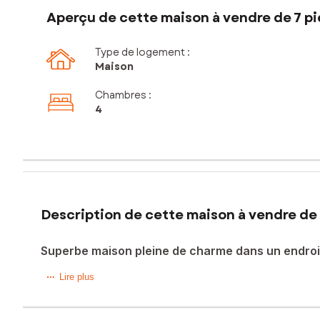
Aperçu de cette maison à vendre de 7 pi
Type de logement :
Maison
Chambres
:
4
Description de cette maison à vendre de 
Superbe maison pleine de charme dans un endroi
Carole Poinloup SAFTI immobilier vous présente cette char
Lire plus
très belle pièce de vie traversante avec cheminée et vér
aménagé en chambre, d'une salle de bain et d'un toilette 