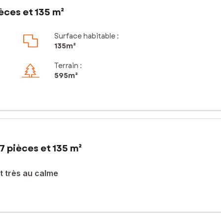
èces et 135 m²
Surface habitable :
135m²
Terrain :
595m²
7 pièces et 135 m²
t très au calme
mante maison lumineuse idéalement située proche écoles, centre vil
anda de type bow-window, d'une cuisine indépendante équipée avec
indépendant. À l'étage vous trouverez une grande pièce palière ave