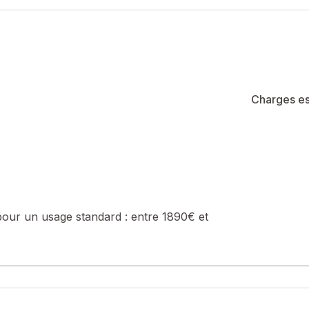
 d'eau. Le tout sur un magnifique jardin dépourvu de vis-à-vis dot
ngue à l'ombre d'un arbre. La maison est vendue avec un box. Véri
té de 495 lots (les charges courantes annuelles moyennes de copropr
e de la construction et de l'habitation).
sé sont disponibles sur le site Géorisques : www.georisques.gouv.fr
Charges es
: 0663253000, E-mail : carole.poinloup@safti.fr - EI - Agent comme
pour un usage standard :
entre 1890€ et