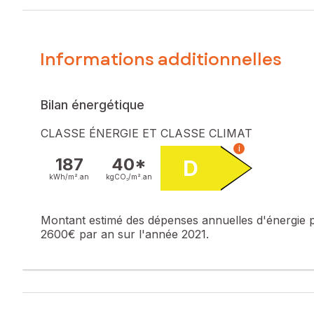
jardin, 3 chambres avec rangements dont une avec sa salle
la tonnelle, d'un bain dans le jacuzzi où d'une chaise lo
Le bien comprend 1 lot, et il est situé dans une coproprié
Informations additionnelles
pas l'objet d'une procédure citée à l'article L. 721-1 du cod
Les informations sur les risques auxquels ce bien est expo
Bilan énergétique
Prix de vente : 447 000 €
Honoraires charge vendeur
CLASSE ÉNERGIE ET CLASSE CLIMAT
i
Contactez votre conseiller SAFTI : Carole POINLOUP, Tél. 
187
40*
D
kWh/m².
an
kgCO₂/m².
an
Montant estimé des dépenses annuelles d'énergie 
2600€ par an sur l'année 2021.