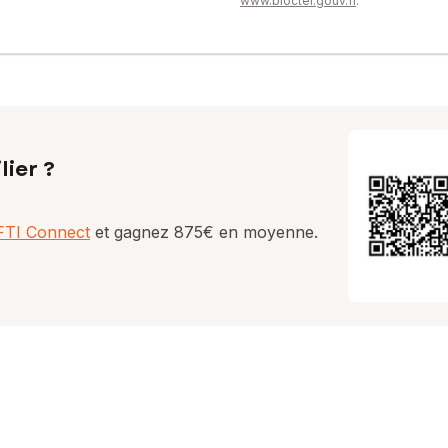
www.bloctel.gouv.fr
.
lier ?
AFTI Connect
et gagnez 875€ en moyenne.