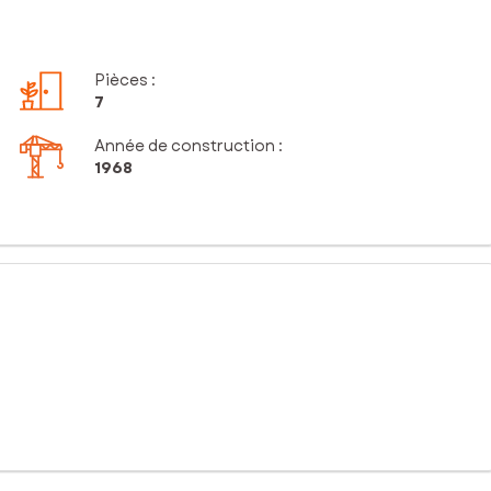
Pièces
:
7
Année de construction :
1968
le et transports. Elle se compose d'une entrée donnant sur une
 arrière cuisine/ buanderie, d'un espace bureau pouvant être
c de grandes baies vitrées offrant une vue imprenable sur le