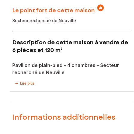
Le point fort de cette maison
Secteur recherché de Neuville
Description de cette maison à vendre de
6 pièces et 120 m²
Pavillon de plain-pied – 4 chambres – Secteur
recherché de Neuville
Au fond d’une impasse, dans un environnement calme et
Lire plus
prisé de Neuville, découvrez ce pavillon de plain-pied
construit en 2005, parfaitement entretenu et prêt à accueillir
ses nouveaux propriétaires.
La maison s’ouvre sur une belle pièce de vie lumineuse,
Informations additionnelles
bénéficiant d’une double exposition et d’une lumière
traversante, avec une cuisine aménagée et équipée
ouverte, idéale pour partager des moments conviviaux.