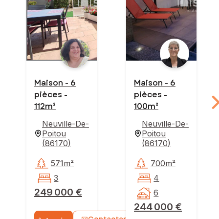
Maison - 6
Maison - 6
pièces -
pièces -
112m²
100m²
Neuville-De-
Neuville-De-
Poitou
Poitou
(
86170
)
(
86170
)
571m²
700m²
3
4
249 000 €
6
244 000 €
Contacter