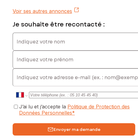
Prix de vente : 435 000 €
Voir ses autres annonces
Honoraires charge vendeur
Je souhaite être recontacté :
Contactez votre conseiller SAFTI : Fabienne EDO, Tél. : 06
31 33 12 82, E-mail : fabienne.edo@safti.fr - EI - Agent
Indiquez votre nom
commercial immatriculé au RSAC de CARCASSONNE sous le
numéro 834 536 385
Indiquez votre prénom
E-mail
J’ai lu et j’accepte la
Politique de Protection des
Données Personnelles
*
Envoyer ma demande