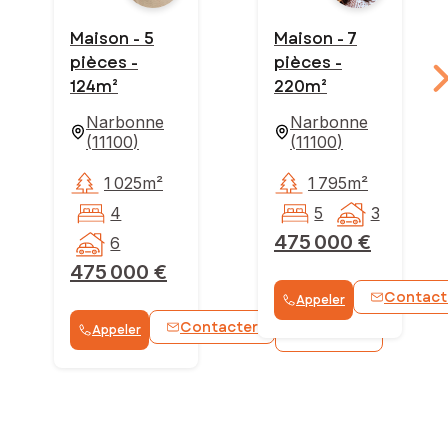
Maison - 5
Maison - 7
pièces -
pièces -
124m²
220m²
Narbonne
Narbonne
(
11100
)
(
11100
)
1 025m²
1 795m²
4
5
3
475 000 €
6
475 000 €
Contact
Appeler
Contacter
Appeler
WhatsApp