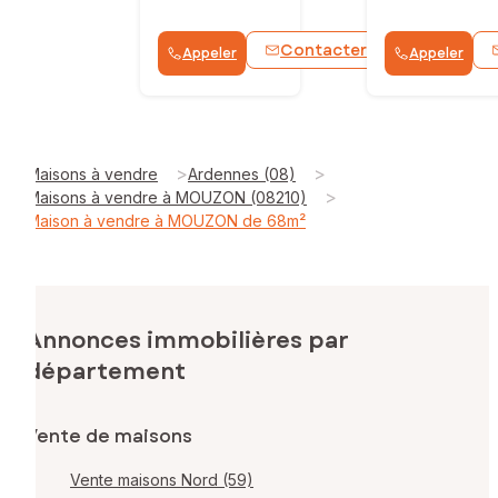
Contacter
Appeler
Appeler
WhatsApp
>
>
Maisons à vendre
Ardennes (08)
>
Maisons à vendre à MOUZON (08210)
Maison à vendre à MOUZON de 68m²
Annonces immobilières par
département
Vente de maisons
Vente maisons Nord (59)