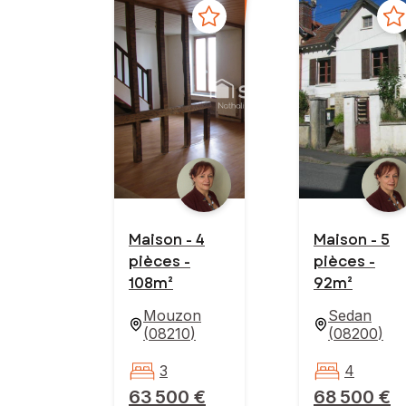
Maison - 4
Maison - 5
pièces -
pièces -
108m²
92m²
Mouzon
Sedan
(
08210
)
(
08200
)
3
4
63 500 €
68 500 €