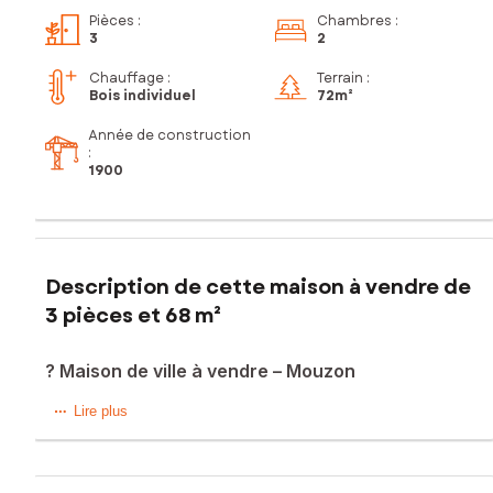
Pièces
:
Chambres
:
3
2
Chauffage :
Terrain :
Bois individuel
72m²
Année de construction
:
1900
Description de cette maison à vendre de
3 pièces et 68 m²
? Maison de ville à vendre – Mouzon
? Maison de ville à vendre – Mouzon
Lire plus
Située en plein cœur de la charmante cité de caractère de
Mouzon, cette agréable maison de ville saura vous séduire