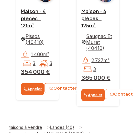
Maison - 4
Maison - 4
pièces -
pièces -
121m²
125m²
Pissos
Saugnac Et
(
40410
)
Muret
(
40410
)
1 400m²
2 727m²
3
3
3
354 000 €
365 000 €
Contacter
Appeler
WhatsApp
Contact
Appeler
>
>
Maisons à vendre
Landes (40)