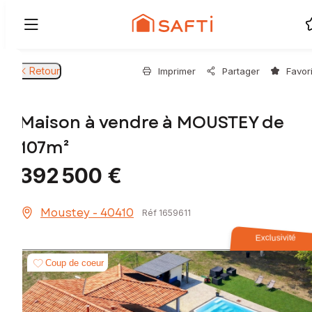
Retour
Imprimer
Partager
Favor
Maison à vendre à MOUSTEY de
107m²
392 500 €
Moustey - 40410
Réf 1659611
Exclusivité
Coup de coeur