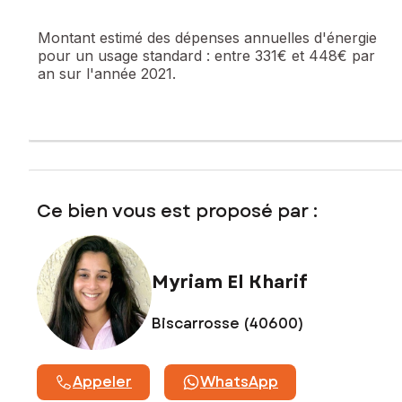
Une suite parentale avec salle d’eau et WC
Montant estimé des dépenses annuelles d'énergie
pour un usage standard :
entre 331€ et 448€ par
Deux chambres avec rangements
an sur l'année 2021.
Une salle d’eau communicante
Un WC indépendant
Extérieurs :
Implantée sur un terrain de 2 088 m², la propriété bénéficie
Ce bien vous est proposé par :
d’un environnement naturel offrant espace et intimité, avec
un chalet en complément.
Confort et équipements :
Myriam El Kharif
Piscine
Biscarrosse (40600)
Panneaux solaires avec batterie de stockage
Adoucisseur d’eau
Appeler
WhatsApp