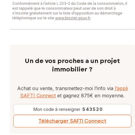
Conformément à l’article L.223-2 du Code de la consommation, il
Prix de vente : 392 500 €
est rappelé que le consommateur peut user de son droit à
Honoraires charge vendeur
s’inscrire gratuitement sur la liste d’opposition au démarchage
téléphonique sur le site
www.bloctel.gouv.fr
.
Contactez votre conseiller SAFTI : Myriam EL KHARIF, Tél. :
0775291810, E-mail : myriam.elkharif@safti.fr - EI - Agent
commercial immatriculé au RSAC de Mont-de-Marsan sous
le numéro 850561135
Un de vos proches a un projet
immobilier ?
Achat ou vente, transmettez-moi l’info via
l’appli
SAFTI Connect
et gagnez 875€ en moyenne.
Mon code à renseigner :
543520
Télécharger SAFTI Connect