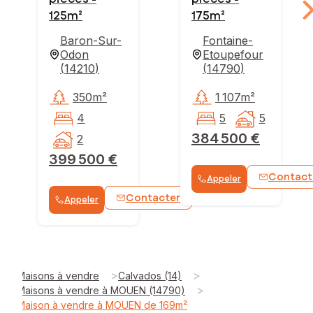
125m²
175m²
Baron-Sur-
Fontaine-
Odon
Etoupefour
(
14210
)
(
14790
)
350m²
1 107m²
4
5
5
384 500 €
2
399 500 €
Contact
Appeler
Contacter
Appeler
>
>
Maisons à vendre
Calvados (14)
>
Maisons à vendre à MOUEN (14790)
Maison à vendre à MOUEN de 169m²