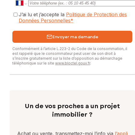
commercial immatriculé au RSAC de TOURS sous le numéro
942497769
J’ai lu et j’accepte la
Politique de Protection des
Données Personnelles
*
Envoyer ma demande
Conformément à l’article L.223-2 du Code de la consommation, il
est rappelé que le consommateur peut user de son droit à
s’inscrire gratuitement sur la liste d’opposition au démarchage
téléphonique sur le site
www.bloctel.gouv.fr
.
Un de vos proches a un projet
immobilier ?
Achat ou vente, transmettez-moi l’info via
l’appli