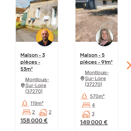
Maison - 3
Maison - 5
pièces -
pièces - 91m²
53m²
Montlouis-
Sur-Loire
Montlouis-
(
37270
)
Sur-Loire
(
37270
)
570m²
119m²
4
2
2
3
158 000 €
149 000 €