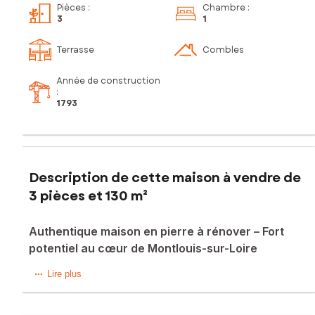
Pièces
:
Chambre
:
3
1
Terrasse
Combles
Année de construction
:
1793
Description de cette maison à vendre de
3 pièces et 130 m²
Authentique maison en pierre à rénover – Fort
potentiel au cœur de Montlouis-sur-Loire
Vous rêvez de créer un lieu de vie unique alliant le charme
Lire plus
de l'ancien et le confort moderne ? Cette maison en
moellon de pierre n'attend que votre projet pour révéler