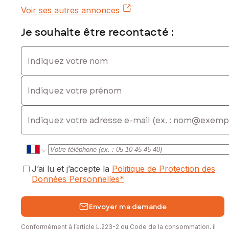
Prix de vente : 172 000 €
Voir ses autres annonces
Honoraires charge vendeur
Je souhaite être recontacté :
Contactez votre conseiller SAFTI : Sandra RODRIGUES, Tél. :
0665444842, E-mail : sandra.rodrigues@safti.fr - EI - Agent
Indiquez votre nom
commercial immatriculé au RSAC de Saint-Quentin sous le
numéro 951 431 477
Indiquez votre prénom
E-mail
J’ai lu et j’accepte la
Politique de Protection des
Données Personnelles
*
Envoyer ma demande
Conformément à l’article L.223-2 du Code de la consommation, il