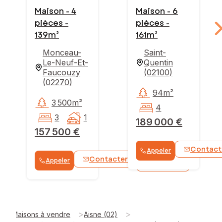
Maison - 4
Maison - 6
pièces -
pièces -
139m²
161m²
Monceau-
Saint-
Le-Neuf-Et-
Quentin
Faucouzy
(
02100
)
(
02270
)
94m²
3 500m²
4
3
1
189 000 €
157 500 €
Contact
Appeler
Contacter
Appeler
WhatsApp
>
>
Maisons à vendre
Aisne (02)