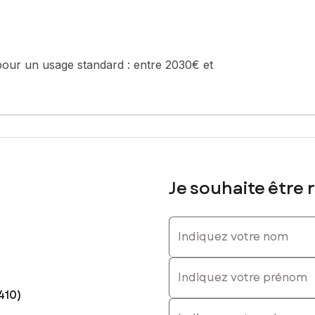
618196688, E-mail : sylvie.collard@safti.fr - EI - Agent commercial
pour un usage standard :
entre 2030€ et
Je souhaite être 
Indiquez votre nom
Indiquez votre prénom
410)
E-mail