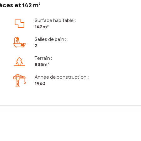
èces et 142 m²
Surface habitable :
142m²
Salles de bain
:
2
Terrain :
835m²
Année de construction :
1963