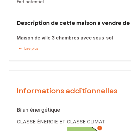
Fort potentiel
Description de cette maison à vendre de 
Maison de ville 3 chambres avec sous-sol
Maison familiale avec sous-sol aménagé idéalement située,
Lire plus
Elle comprend au premier étage : une entrée avec placard,
chambre, une salle d’eau ainsi qu’un wc indépendant.
Le rez-de-jardin aménagé offre de beaux espaces suppléme
Informations additionnelles
À l’extérieur, vous profiterez d’un terrain clos, arboré et 
Maison fonctionnelle et conviviale, idéale pour une famille 
Bilan énergétique
Les informations sur les risques auxquels ce bien est expo
CLASSE ÉNERGIE ET CLASSE CLIMAT
Prix de vente : 290 000 €
i
Honoraires charge vendeur