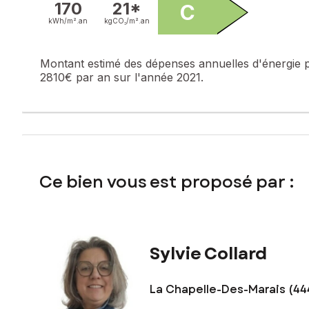
170
21*
C
kWh/m².
an
kgCO₂/m².
an
Contactez votre conseiller SAFTI : Sylvie COLLARD, Tél. : 0
Montant estimé des dépenses annuelles d'énergie 
2810€ par an sur l'année 2021.
Ce bien vous est proposé par :
Sylvie Collard
La Chapelle-Des-Marais (44