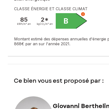
Prix de vente : 195 000 €
Honoraires charge vendeur
CLASSE ÉNERGIE ET CLASSE CLIMAT
i
Contactez votre conseiller SAFTI : Giovanni BERTHELIN, Tél
85
2*
B
417804200
kWh/m².
an
kgCO₂/m².
an
Montant estimé des dépenses annuelles d'énergie 
868€ par an sur l'année 2021.
Ce bien vous est proposé par :
Giovanni Bertheli