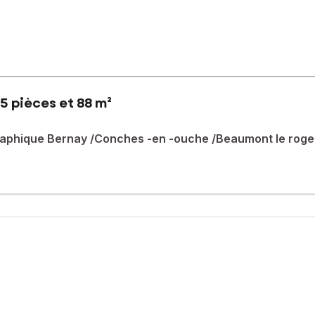
5 pièces et 88 m²
graphique Bernay /Conches -en -ouche /Beaumont le roge
uche , cette maison bénéficie d'un environnement paisible en plein
t de profiter d'une belle luminosité toute la journée.
97 m² et dispose d'un garage .
nt pratique avec un séjour lumineux, une cuisine ouverte équipée e
s. L'harmonie entre les éléments de cuisine et les baies vitrées ap
sé sont disponibles sur le site Géorisques : www.georisques.gouv.fr