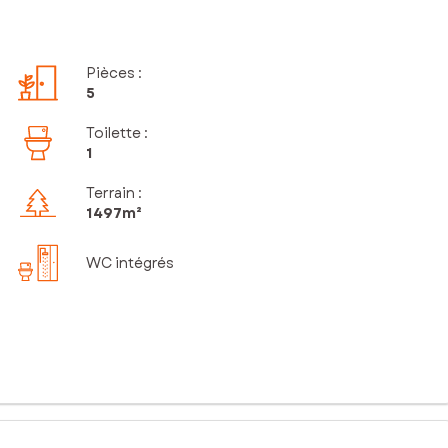
Pièces
:
5
Toilette
:
1
Terrain :
1 497m²
WC intégrés