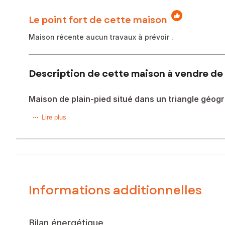
Le point fort de cette maison
Maison récente aucun travaux à prévoir .
Description de cette maison à vendre de 
Maison de plain-pied situé dans un triangle géo
Située dans la charmante nouvelle commune de Mesnil-en-O
Lire plus
un cadre idéal pour les familles. L'exposition sud-est perme
La maison, construite en 2015, s'étend sur un terrain de 14
À l'intérieur, cette maison de 102 m² propose un agenceme
et une salle de douche avec douche italienne et WC intégré
Informations additionnelles
chaleureux.
Les informations sur les risques auxquels ce bien est expo
Bilan énergétique