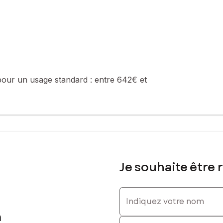
. : 06 14 76 69 19, E-mail : giovanni.berthelin@safti.fr - EI - Agen
pour un usage standard :
entre 642€ et
Je souhaite être 
Indiquez votre nom
n
Indiquez votre prénom