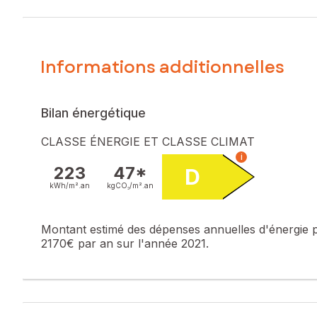
Informations additionnelles
Bilan énergétique
CLASSE ÉNERGIE ET CLASSE CLIMAT
i
223
47*
D
kWh/m².
an
kgCO₂/m².
an
Montant estimé des dépenses annuelles d'énergie 
2170€ par an sur l'année 2021.