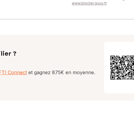
www.bloctel.gouv.fr
.
lier ?
AFTI Connect
et gagnez 875€ en moyenne.