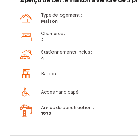
Aperçu de cette maison à vendre de 5 pi
Type de logement :
Maison
Chambres
:
2
Stationnements inclus
:
4
Balcon
Accès handicapé
Année de construction :
1973