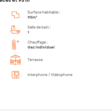
èces et 95 m²
Surface habitable :
95m²
Salle de bain
:
1
Chauffage :
Gaz individuel
Terrasse
Interphone / Vidéophone