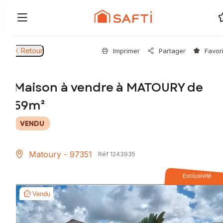
Retour
Imprimer
Partager
Favor
Maison à vendre à MATOURY de
59m²
VENDU
Matoury - 97351
Réf 1243935
Exclusivité
Vendu