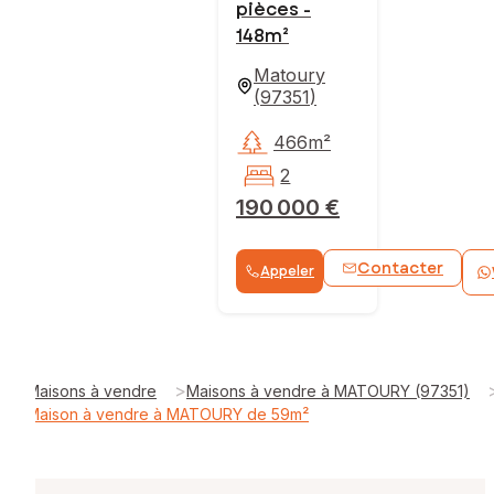
pièces -
148m²
Matoury
(
97351
)
466m²
2
190 000 €
Contacter
Appeler
>
Maisons à vendre
Maisons à vendre à MATOURY (97351)
Maison à vendre à MATOURY de 59m²