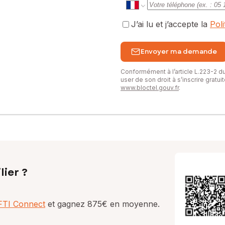
J’ai lu et j’accepte la
Pol
Envoyer ma demande
Conformément à l’article L.223-2 
user de son droit à s’inscrire gratu
www.bloctel.gouv.fr
.
lier ?
AFTI Connect
et gagnez 875€ en moyenne.