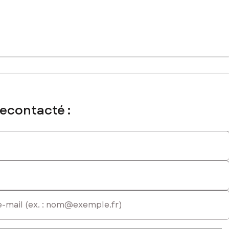
cial immatriculé au RSAC de NIMES sous le numéro 909573107
recontacté :