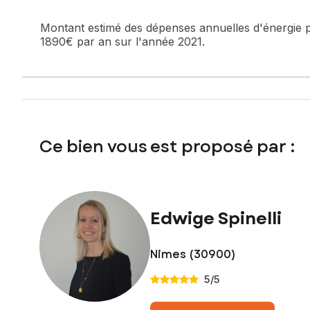
Les informations sur les risques auxquels ce bien est expo
Montant estimé des dépenses annuelles d'énergie 
Prix de vente : 179 000 €
1890€ par an sur l'année 2021.
Honoraires charge vendeur
Contactez votre conseiller SAFTI : Edwige SPINELLI, Tél. :
Ce bien vous est proposé par :
Edwige Spinelli
Nimes (30900)
5
/5