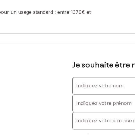
sé sont disponibles sur le site Géorisques : www.georisques.gouv.fr
pour un usage standard :
entre 1370€ et
 0656689910, E-mail : edwige.spinelli@safti.fr - EI - Agent commer
Je souhaite être 
Indiquez votre nom
Indiquez votre prénom
E-mail