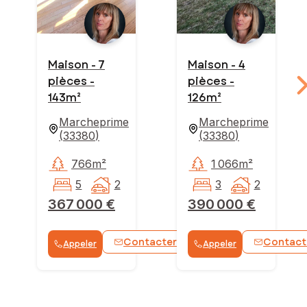
Maison - 7
Maison - 4
pièces -
pièces -
143m²
126m²
Marcheprime
Marcheprime
(
33380
)
(
33380
)
766m²
1 066m²
5
2
3
2
367 000 €
390 000 €
Contacter
Contact
Appeler
Appeler
WhatsApp