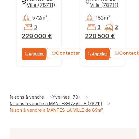
Ville
(
78711
)
Ville
(
78711
)
572m²
182m²
3
3
2
229 000 €
220 500 €
Contacter
Contact
Appeler
Appeler
WhatsApp
>
>
Maisons à vendre
Yvelines (78)
>
Maisons à vendre à MANTES-LA-VILLE (78711)
Maison à vendre à MANTES-LA-VILLE de 89m²