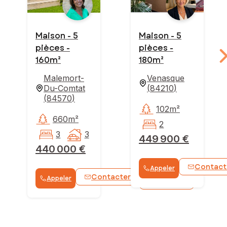
Maison - 5
Maison - 5
pièces -
pièces -
160m²
180m²
Malemort-
Venasque
Du-Comtat
(
84210
)
(
84570
)
102m²
660m²
2
3
3
449 900 €
440 000 €
Contact
Appeler
Contacter
Appeler
WhatsApp