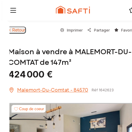
Retour
Imprimer
Partager
Favor
Maison à vendre à MALEMORT-DU-
COMTAT de 147m²
424 000 €
Malemort-Du-Comtat - 84570
Réf 1642623
Coup de coeur