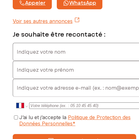
exposé sont disponibles sur le site Géorisques :
Appeler
WhatsApp
www.georisques.gouv.fr
Prix de vente : 424 000 €
Voir ses autres annonces
Honoraires charge vendeur
Je souhaite être recontacté :
Contactez votre conseiller SAFTI : Cyrielle GIMENEZ, Tél. :
0625888981, E-mail : cyrielle.gimenez@safti.fr - EI - Agent
Indiquez votre nom
commercial immatriculé au RSAC de Avignon sous le numéro
499779650
Indiquez votre prénom
E-mail
J’ai lu et j’accepte la
Politique de Protection des
Données Personnelles
*