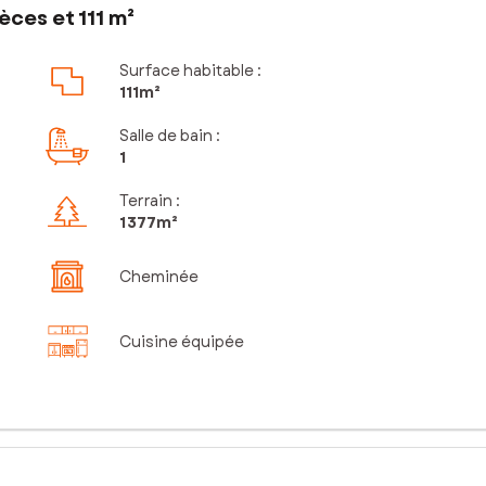
ces et 111 m²
Surface habitable :
111m²
Salle de bain
:
1
Terrain :
1 377m²
Cheminée
Cuisine équipée