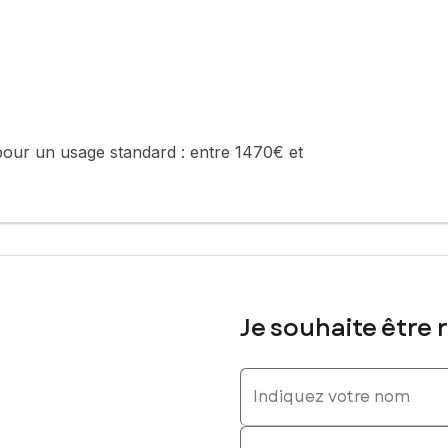
sé sont disponibles sur le site Géorisques : www.georisques.gouv.fr
pour un usage standard :
entre 1470€ et
06 17 97 42 11, E-mail : nicolas.calard@safti.fr - EI - Agent comme
Je souhaite être 
Indiquez votre nom
Indiquez votre prénom