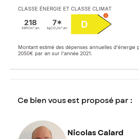
A visiter rapidement!
CLASSE ÉNERGIE ET CLASSE CLIMAT
i
Les informations sur les risques auxquels ce bien est expo
218
7*
D
kWh/m².
an
kgCO₂/m².
an
Prix de vente : 220 000 €
Honoraires charge vendeur
Montant estimé des dépenses annuelles d'énergie 
Contactez votre conseiller SAFTI : Nicolas CALARD, Tél. : 
2050€ par an sur l'année 2021.
878 716 372
Ce bien vous est proposé par :
Nicolas Calard