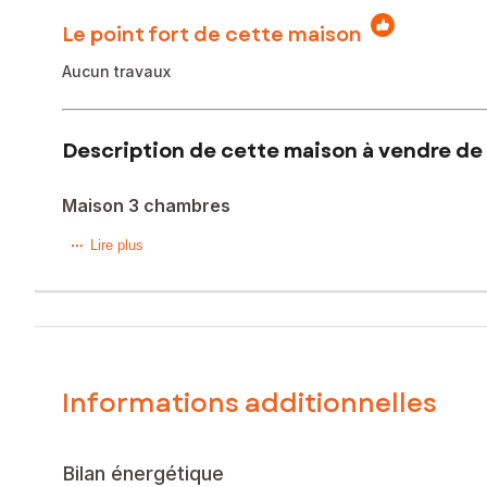
Le point fort de cette maison
Aucun travaux
Description de cette maison à vendre de 4
Maison 3 chambres
Située dans la commune de Sornay (71500), cette maison de 
Lire plus
quartier résidentiel est apprécié pour sa tranquillité et sa
Construite en 1988, cette maison sur sous-sol semi-enter
avec wc séparés. Au sous-sol, vous disposerez d'un garage 
multiples possibilités d'aménagement.
Informations additionnelles
À l'extérieur, la maison dispose d'une terrasse offrant un
terrain de 1370m² est totalement clos avec un portail coulis
Aucun travaux à prévoir!
Bilan énergétique