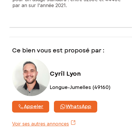
par an sur l'année 2021.
Contactez votre conseiller SAFTI : Cyril LYON, Tél. :
0609413985, E-mail : cyril.lyon@safti.fr - EI - Agent
commercial immatriculé au RSAC de Angers sous le numéro
919 643 601
Ce bien vous est proposé par :
Cyril Lyon
Longue-Jumelles (49160)
Appeler
WhatsApp
Voir ses autres annonces