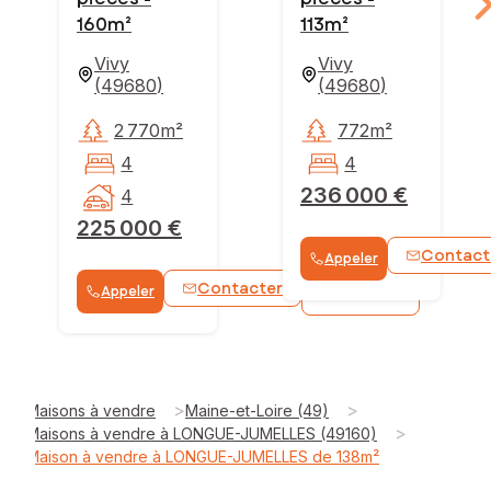
160m²
113m²
Vivy
Vivy
(
49680
)
(
49680
)
2 770m²
772m²
4
4
236 000 €
4
225 000 €
Contact
Appeler
Contacter
Appeler
WhatsApp
>
>
Maisons à vendre
Maine-et-Loire (49)
>
Maisons à vendre à LONGUE-JUMELLES (49160)
Maison à vendre à LONGUE-JUMELLES de 138m²