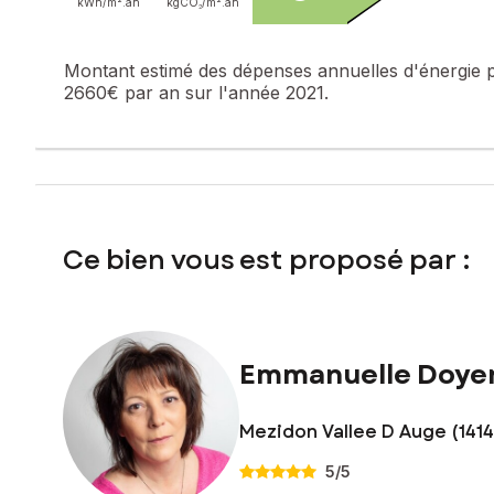
kWh/m².
an
kgCO₂/m².
an
Montant estimé des dépenses annuelles d'énergie 
2660€ par an sur l'année 2021.
Ce bien vous est proposé par :
Emmanuelle Doye
Mezidon Vallee D Auge (141
5
/5