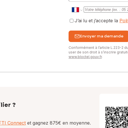
J’ai lu et j’accepte la
Pol
Envoyer ma demande
Conformément à l’article L.223-2 
user de son droit à s’inscrire gratu
www.bloctel.gouv.fr
.
lier ?
AFTI Connect
et gagnez 875€ en moyenne.