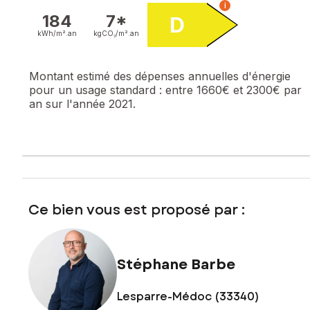
i
rafraichissement intérieur permettra de la remettre au goût
184
7*
D
du jour selon vos envies.
kWh/m².
an
kgCO₂/m².
an
Les informations sur les risques auxquels ce bien est
exposé sont disponibles sur le site Géorisques :
Montant estimé des dépenses annuelles d'énergie
www.georisques.gouv.fr
pour un usage standard :
entre 1660€ et 2300€ par
an sur l'année 2021.
Prix de vente : 192 000 €
Honoraires charge vendeur
Contactez votre conseiller SAFTI : Stéphane BARBE, Tél. :
06 52 51 56 68, E-mail : stephane.barbe@safti.fr - EI - Agent
commercial immatriculé au RSAC de BORDEAUX sous le
numéro 835 253 345
Ce bien vous est proposé par :
Stéphane Barbe
Lesparre-Médoc (33340)