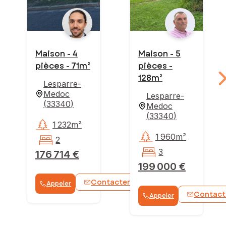
Maison - 4
Maison - 5
pièces - 71m²
pièces -
128m²
Lesparre-
Medoc
Lesparre-
(
33340
)
Medoc
(
33340
)
1 232m²
1 960m²
2
3
176 714 €
199 000 €
Contacter
Appeler
WhatsApp
Contact
Appeler