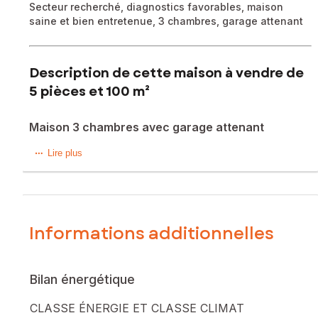
Secteur recherché, diagnostics favorables, maison
saine et bien entretenue, 3 chambres, garage attenant
Description de cette maison à vendre de
5 pièces et 100 m²
Maison 3 chambres avec garage attenant
Situé dans un secteur recherché de Lesparre-Médoc, à
Lire plus
proximité des commodités, découvrez cette maison
traditionnelle d'environ 100 m2 construite dans les années
1970 et parfaitement entretenue.
Elle se compose d'une entrée desservant un agréable
séjour, une cuisine fermée, un cellier, une buanderie, trois
Informations additionnelles
chambres, une salle de bains, un WC indépendant et un
garage attenant offrant un espace de rangement
complémentaire.
Bilan énergétique
Sur une parcelle d’environ 500 m2 entièrement clôturée
avec une terrasse et un abri de jardin.
CLASSE ÉNERGIE ET CLASSE CLIMAT
Les diagnostics sont très satisfaisants, un simple