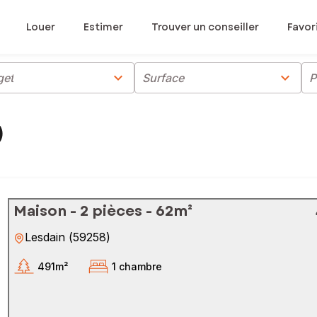
Louer
Estimer
Trouver un conseiller
Favor
chevron_right
chevron_right
get
Surface
P
)
Maison - 2 pièces - 62m²
Lesdain
(
59258
)
491m²
1 chambre