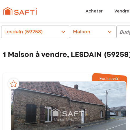
Acheter
Vendre
Lesdain (59258)
chevron_right
Maison
chevron_right
Bud
1 Maison à vendre, LESDAIN (59258
Exclusivité