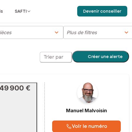
is
SAFTI
Devenir conseiller
chevron_right
chevron_right
ièces
Plus de filtres
Créer une alerte
Trier par
49 900 €
Manuel
Malvoisin
Voir le numéro