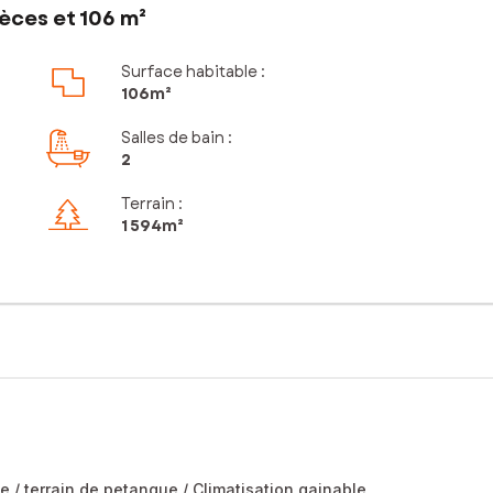
èces et 106 m²
Surface habitable :
106m²
Salles de bain
:
2
Terrain :
1 594m²
ne / terrain de petanque / Climatisation gainable