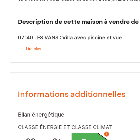
Description de cette maison à vendre de 
07140 LES VANS : Villa avec piscine et vue
Située dans la charmante commune des Vans (07140), cette
Lire plus
elle offre un cadre de vie idéal pour les amateurs de natu
Cette maison de 106 m² sur un terrain de 1594 m² construi
modernes, et deux toilettes. Avec en bonus un cellier prati
profiter des journées ensoleillées.
.Terrain clôturé avec portail électrique / Assainissement 
de confort dans un cadre enchanteur
Informations additionnelles
Les informations sur les risques auxquels ce bien est expo
Prix de vente : 470 000 €
Bilan énergétique
Honoraires charge vendeur
CLASSE ÉNERGIE ET CLASSE CLIMAT
Contactez votre conseiller SAFTI : Audrey DOBBIE, Tél. : 
i
955