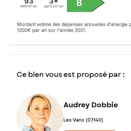
93
3*
B
kWh/m².
an
kgCO₂/m².
an
Montant estimé des dépenses annuelles d'énergie 
1200€ par an sur l'année 2021.
Ce bien vous est proposé par :
Audrey Dobbie
Les Vans (07140)