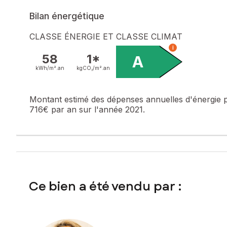
Bilan énergétique
CLASSE ÉNERGIE ET CLASSE CLIMAT
i
58
1*
A
kWh/m².
an
kgCO₂/m².
an
Montant estimé des dépenses annuelles d'énergie 
716€ par an sur l'année 2021.
Ce bien a été vendu par :