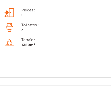
Pièces
:
5
Toilettes
:
3
Terrain :
1 380m²