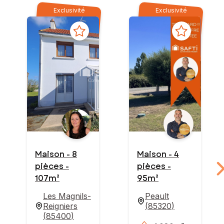
Exclusivité
Exclusivité
Maison - 8
Maison - 4
pièces -
pièces -
107m²
95m²
Les Magnils-
Peault
Reigniers
(
85320
)
(
85400
)