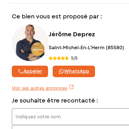
exposé sont disponibles sur le site Géorisques :
www.georisques.gouv.fr
Ce bien vous est proposé par :
Prix de vente : 189 500 €
Honoraires charge vendeur
Jérôme Deprez
Contactez votre conseiller SAFTI : Jérôme DEPREZ, Tél. :
0666539979, E-mail : jerome.deprez@safti.fr - EI - Agent
commercial immatriculé au RSAC de LA ROCHE-SUR-YON
Saint-Michel-En-L'Herm (85580)
sous le numéro 929434884
5
/5
Appeler
WhatsApp
Voir ses autres annonces
Je souhaite être recontacté :
Indiquez votre nom
Indiquez votre prénom