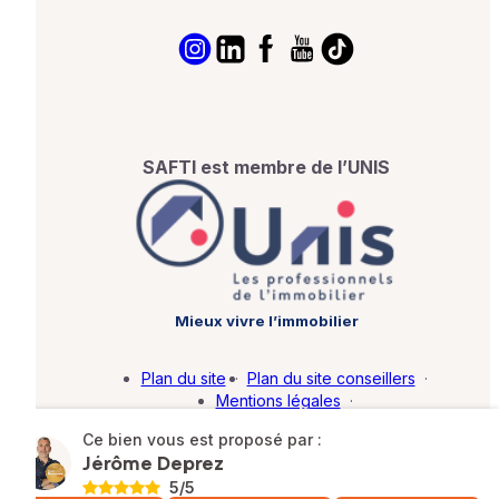
SAFTI est membre de l’UNIS
Mieux vivre l’immobilier
Plan du site
·
Plan du site conseillers
·
Mentions légales
·
Politique de protection des données
·
Ce bien vous est proposé par :
Barème d'honoraires
·
Paramétrer mes cookies
Jérôme Deprez
5
/5