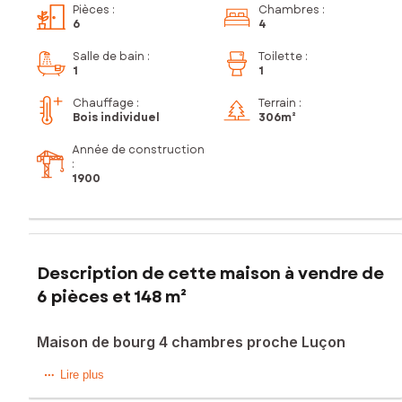
Pièces
:
Chambres
:
6
4
Salle de bain
:
Toilette
:
1
1
Chauffage :
Terrain :
Bois individuel
306m²
Année de construction
:
1900
Description de cette maison à vendre de
6 pièces et 148 m²
Maison de bourg 4 chambres proche Luçon
Située dans le bourg de Beugné-l'Abbé, cette charmante
Lire plus
maison familiale en pierre, présentée par votre conseiller